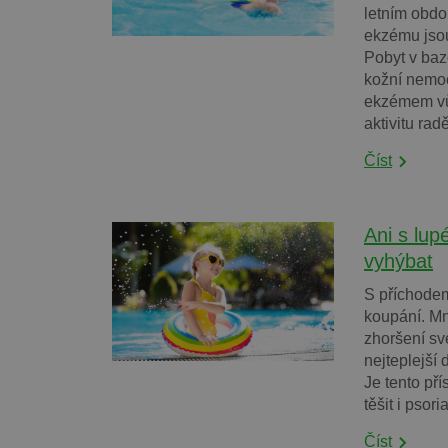
letním obdo
ekzému jsou
Pobyt v baz
kožní nemoc
ekzémem vůb
aktivitu rad
Číst
Ani s lup
vyhýbat
S příchodem
koupání. Mn
zhoršení sv
nejteplejší
Je tento př
těšit i psoria
Číst