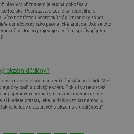
mž hlavním příznakem je suchá pokožka s
i se ložisky. Psoriáza ale zdaleka nepostihuje
. Více než třetinu psoriatiků trápí chronický zánět
eře označovaný jako psoriatická artritida. Jak se toto
mocnění kloubů projevuje a v čem spočívají jeho
a?
cký ekzém dědičný?
émy či dokonce onemocnění trápí stále více lidí. Mezi
 diagnózy patří atopický ekzém. Pokud vy nebo váš
mto nepříjemným chronickým kožním onemocněním
á si kladete otázku, jaké je riziko vzniku nemoci u
. Jak je to tedy u atopického ekzému s dědičností?