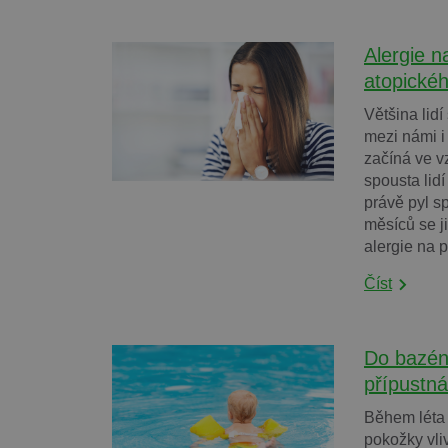
Alergie n
atopické
Většina lidí
mezi námi i
začíná ve v
spousta lid
právě pyl 
měsíců se j
alergie na 
Číst
Do bazén
přípustná
Během léta 
pokožky vli