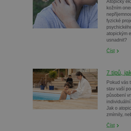
Atopický ek
kožním onem
nepříjemnou
fyzické proj
psychického
atopickým e
usnadnit?
Číst
7 tipů, j
Pokud vás t
stav vaší p
působení vně
individuální
Jak o atopi
zmírnily, n
Číst