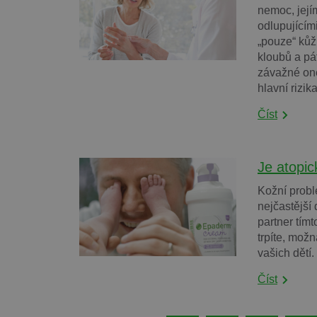
nemoc, její
odlupujícím
„pouze“ kůži
kloubů a pát
závažné one
hlavní rizik
Číst
Je atopi
Kožní probl
nejčastější
partner tí
trpíte, možn
vašich dětí
Číst