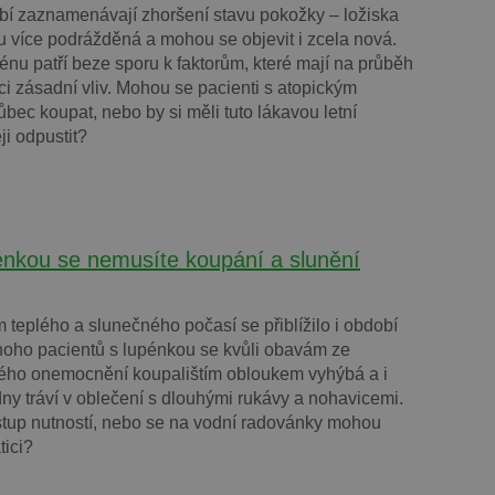
bí zaznamenávají zhoršení stavu pokožky – ložiska
 více podrážděná a mohou se objevit i zcela nová.
énu patří beze sporu k faktorům, které mají na průběh
i zásadní vliv. Mohou se pacienti s atopickým
ec koupat, nebo by si měli tuto lákavou letní
ěji odpustit?
énkou se nemusíte koupání a slunění
 teplého a slunečného počasí se přiblížilo i období
oho pacientů s lupénkou se kvůli obavám ze
ého onemocnění koupalištím obloukem vyhýbá a i
 dny tráví v oblečení s dlouhými rukávy a nohavicemi.
ístup nutností, nebo se na vodní radovánky mohou
tici?