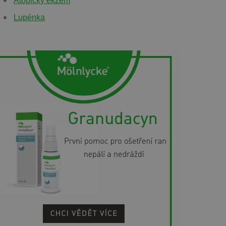
Atopický ekzém
Lupénka