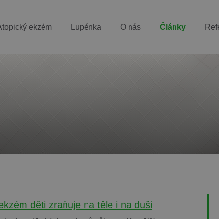
Atopický ekzém
Lupénka
O nás
Články
Ref
ekzém děti zraňuje na těle i na duši