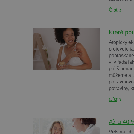
Číst
Které pot
Atopický ek
projevuje j
popraskané
vliv řada fa
příliš nenad
můžeme a tí
potravinovo
potraviny, k
Číst
Až u 40 %
Většina lid