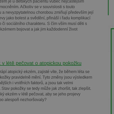
zém je u dětských pacientů vůbec nejčastějším
ocněním. Ačkoliv se v souvislosti s touto
 a nevyzpytatelnou chorobou zmiňují především její
evy jako bolest a svědění, přináší i řadu komplikací
 či sociálního charakteru. S čím vším musí děti s
kzémem bojovat a jak jim každodenní život
ak v létě pečovat o atopickou pokožku
rápí atopický ekzém, zajisté víte, že během léta se
okožky pravidelně mění. Tyto změny jsou výsledkem
jších i vnitřních faktorů, a jsou tak velmi
. Stav pokožky se tedy může jak zhoršit, tak zlepšit.
cký ekzém v létě pečovat, aby se jeho projevy
ebo alespoň nezhoršovaly?