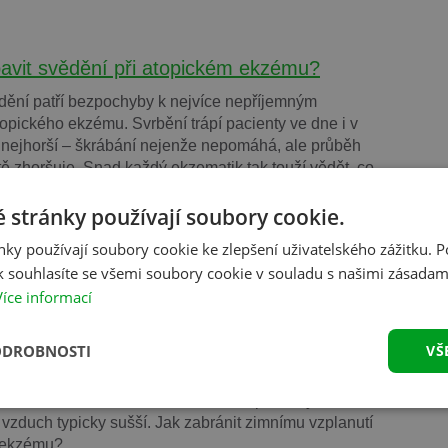
bavit svědění při atopickém ekzému?
ění patří bezpochyby k nejvíce nepříjemným
opického ekzému. Svrbění trápí pacienty ve dne i v
e nejhorší – škrábání nejenže nepomáhá, ale průběh
ě zhoršuje. Snad každý ekzematik tak touží vědět, co
ti neustálému svědění?
 stránky používají soubory cookie.
ky používají soubory cookie ke zlepšení uživatelského zážitku. 
 souhlasíte se všemi soubory cookie v souladu s našimi zásadam
Více informací
če o pokožku s atopickým ekzémem
zém neboli atopická dermatitida je zatím stále
ODROBNOSTI
VŠ
ným kožním onemocněním. Typickou součástí této
řídání období klidu a vzplanutí se silnými projevy.
ků zaznamenává zhoršení stavu své pokožky během
e vzduch typicky sušší. Jak zabránit zimnímu vzplanutí
 ekzému?