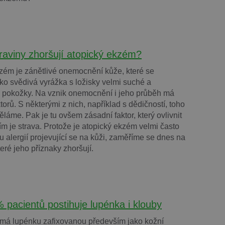
raviny zhoršují atopický ekzém?
zém je zánětlivé onemocnění kůže, které se
ako svědivá vyrážka s ložisky velmi suché a
 pokožky. Na vznik onemocnění i jeho průběh má
ktorů. S některými z nich, například s dědičností, toho
ěláme. Pak je tu ovšem zásadní faktor, který ovlivnit
m je strava. Protože je atopický ekzém velmi často
u alergií projevující se na kůži, zaměříme se dnes na
teré jeho příznaky zhoršují.
 pacientů postihuje lupénka i klouby
í má lupénku zafixovanou především jako kožní