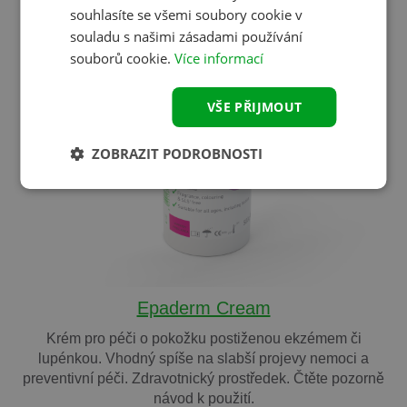
souhlasíte se všemi soubory cookie v
souladu s našimi zásadami používání
souborů cookie.
Více informací
VŠE PŘIJMOUT
ZOBRAZIT PODROBNOSTI
Epaderm Cream
Krém pro péči o pokožku postiženou ekzémem či
lupénkou. Vhodný spíše na slabší projevy nemoci a
preventivní péči. Zdravotnický prostředek. Čtěte pozorně
návod k použití.