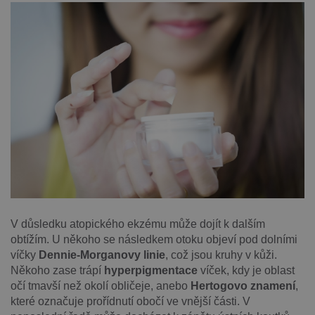
V důsledku atopického ekzému může dojít k dalším
obtížím. U někoho se následkem otoku objeví pod dolními
víčky
Dennie-Morganovy linie
, což jsou kruhy v kůži.
Někoho zase trápí
hyperpigmentace
víček, kdy je oblast
očí tmavší než okolí obličeje, anebo
Hertogovo znamení
,
které označuje prořídnutí obočí ve vnější části. V