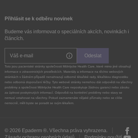
Přihlásit se k odběru novinek
Budeme vás informovat o speciálních akcích, novinkách i
článcích.
Odeslat
Toto jsou pacientské stránky společnosti Mölnlycke Health Care, které mimo jiné obsahují
informace o zdravotnických prostředcích. Materiály a informace na těchto webových
stránkách v žádném případě nenahrazují odborné lékařské rady, lékařskou diagnostiku
nebo odborná doporučení léčby. Tyto webové stránky nemohou dát odpovědi na všechny
problémy a společnost Mölnlycke Health Care neposkytuje žádnou garanci nebo záruku
za úplnost poskytnutých informací. Odpovědi na konkrétní problémy nebo stavy se
nemusí vztahovat na všechny. Pokud zaznamenáte nějaké příznaky nebo se cítíte
nemocně, měli byste se poradit se svým lékařem.
© 2026 Epaderm ®. Všechna práva vyhrazena.
Zásady ochrany osobních údajů
Podmínky použití