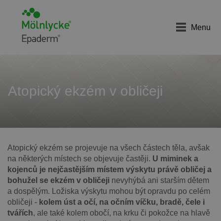
Menu
Atopický ekzém v obličeji
Atopický ekzém se projevuje na všech částech těla, avšak
na některých místech se objevuje častěji.
U miminek a
kojenců je nejčastějším místem výskytu právě obličej a
bohužel se ekzém v obličeji
nevyhýbá ani starším dětem
a dospělým. Ložiska výskytu mohou být opravdu po celém
obličeji -
kolem úst a očí, na očním víčku, bradě, čele i
tvářích
, ale také kolem obočí, na krku či pokožce na hlavě