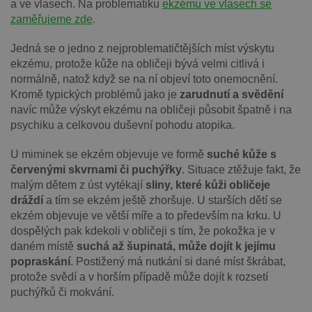
a ve vlasech. Na problematiku
ekzému ve vlasech se
zaměřujeme zde
.
Jedná se o jedno z nejproblematičtějších míst výskytu
ekzému, protože kůže na obličeji bývá velmi citlivá i
normálně, natož když se na ní objeví toto onemocnění.
Kromě typických problémů jako je
zarudnutí a svědění
navíc může výskyt ekzému na obličeji působit špatně i na
psychiku a celkovou duševní pohodu atopika.
U miminek se ekzém objevuje ve formě
suché kůže s
červenými skvrnami či puchýřky
. Situace ztěžuje fakt, že
malým dětem z úst vytékají
sliny, které kůži obličeje
dráždí
a tím se ekzém ještě zhoršuje. U starších dětí se
ekzém objevuje ve větší míře a to především na krku. U
dospělých pak kdekoli v obličeji s tím, že pokožka je v
daném místě
suchá až šupinatá, může dojít k jejímu
popraskání
. Postižený má nutkání si dané míst škrábat,
protože svědí a v horším případě může dojít k rozsetí
puchýřků či mokvání.