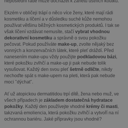
neposlední řadě může docházet k zánětu ústních koutků.
Ekzém v obličeji trápí o něco více ženy, které mají rádi
kosmetiku a líčení a v důsledku suché kůže nemohou
používat většinu běžných kosmetických produktů. I tak se
však líčení vzdávat nemusíte, stačí
vybrat vhodnou
dekorativní kosmetiku
a správně o svou pokožku
pečovat. Pokud používáte
make-up
, zvolte nějaký bez
vonných a konzervačních látek, které pleť dráždí. Před
nanesením make-upu vždy použijte
podkladovou bázi
,
které pokožku zvlhčí a make-up ji pak nebude tolik
vysušovat. Každý den svou pleť
šetrně odličte
, nikdy
nechoďte spát s make-upem na pleti, která pak nebude
moci "dýchat".
Ať už atopickou dermatitidou trpí dítě, žena nebo muž, ve
všech případech je
základem dostatečná hydratace
pokožky
. Každý den používejte vhodné
krémy či masti
,
takzvaná emoliencia, která pokožku zvlhčí a vytvoří na ní
ochrannou bariéru. Jaké přípravky jsou vhodné?