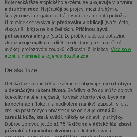
Kojenecká fáze atopického ekzému se
projevuje v prvním
a druhém roce
. Nejčastěji se projeví mezi druhým a
šestým měsícem jako suchá, drsná či zarudnutá pokožka.
U miminek se vyskytuje
především v obličeji
(tváře, čelo,
vlasy, uši, krk) a na končetinách.
Příčinou bývá
potravinová alergie
(stačí, že problematickou potravinu
zkonzumuje matka a k dítěti se dostane přes mateřské
mléko), prořezávání zoubků, očkování či infekce.
Více se o
atopii u miminek a kojenců dozvíte zde
.
Dětská fáze
Dětská fáze atopického ekzému se objevuje
mezi druhým
a dvanáctým rokem života
. Svědivá kůže se může objevit
kdekoliv na těle, nejčastěji to však v tomto věku bývá
na
končetinách
(loketní a podkolenní jamky), zápěstí, šíje a
krk. Na postižených oblastech se objevuje
drsná či
zarudlá kůže, která svědí
. Někdy se objeví i puchýřky.
Dobrou zprávou je, že
až 75 % dětí se v dětské fázi zbaví
příznaků atopického ekzému
a je-li dodržovaná