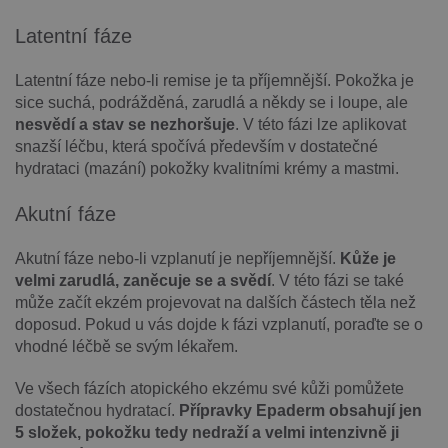
Latentní fáze
Latentní fáze nebo-li remise je ta příjemnější. Pokožka je
sice suchá, podrážděná, zarudlá a někdy se i loupe, ale
nesvědí a stav se nezhoršuje
. V této fázi lze aplikovat
snazší léčbu, která spočívá především v dostatečné
hydrataci (mazání) pokožky kvalitními krémy a mastmi.
Akutní fáze
Akutní fáze nebo-li vzplanutí je nepříjemnější.
Kůže je
velmi zarudlá, zaněcuje se a svědí
. V této fázi se také
může začít ekzém projevovat na dalších částech těla než
doposud. Pokud u vás dojde k fázi vzplanutí, poraďte se o
vhodné léčbě se svým lékařem.
Ve všech fázích atopického ekzému své kůži pomůžete
dostatečnou hydratací.
Přípravky Epaderm obsahují jen
5 složek, pokožku tedy nedraží a velmi intenzivně ji