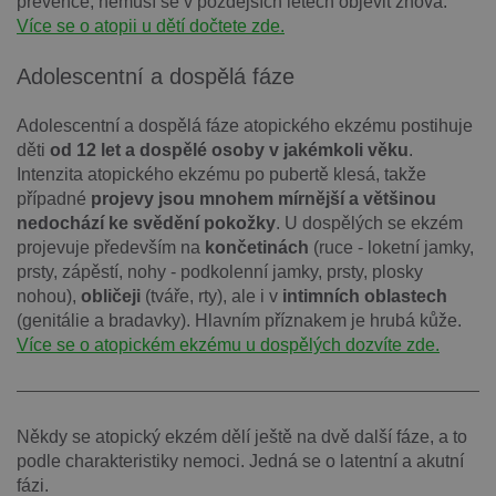
prevence, nemusí se v pozdějších letech objevit znova.
Více se o atopii u dětí dočtete zde.
Adolescentní a dospělá fáze
Adolescentní a dospělá fáze atopického ekzému postihuje
děti
od 12 let a dospělé osoby v jakémkoli věku
.
Intenzita atopického ekzému po pubertě klesá, takže
případné
projevy jsou mnohem mírnější a většinou
nedochází ke svědění pokožky
. U dospělých se ekzém
projevuje především na
končetinách
(ruce - loketní jamky,
prsty, zápěstí, nohy - podkolenní jamky, prsty, plosky
nohou),
obličeji
(tváře, rty), ale i v
intimních oblastech
(genitálie a bradavky). Hlavním příznakem je hrubá kůže.
Více se o atopickém ekzému u dospělých dozvíte zde.
Někdy se atopický ekzém dělí ještě na dvě další fáze, a to
podle charakteristiky nemoci. Jedná se o latentní a akutní
fázi.