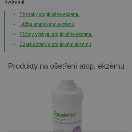
hydratují
.
Příznaky atopického ekzému
Léčba atopického ekzému
Příčiny výskytu atopického ekzému
Časté dotazy o atopickém ekzému
Produkty na ošetření atop. ekzému