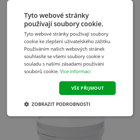
Tyto webové stránky
používají soubory cookie.
Tyto webové stránky používají soubory
cookie ke zlepšení uživatelského zážitku.
Epaderm Cream
Používáním našich webových stránek
souhlasíte se všemi soubory cookie v
Krém pro péči o pokožku postiženou ekzémem či
souladu s našimi zásadami používání
lupénkou. Vhodný spíše na slabší projevy nemoci a
preventivní péči. Zdravotnický prostředek. Čtěte pozorně
souborů cookie.
Více informací
návod k použití.
VŠE PŘIJMOUT
Více informací
ZOBRAZIT PODROBNOSTI