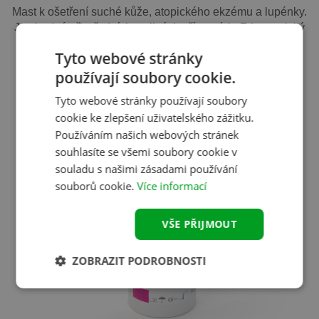
Mast k ošetření suché kůže, atopického ekzému a lupénky.
Je vhodná při středních a silných příznacích. Zdravotnický
prostředek. Čtěte pozorně návod k použití.
Tyto webové stránky
používají soubory cookie.
Více informací
Tyto webové stránky používají soubory
cookie ke zlepšení uživatelského zážitku.
Používáním našich webových stránek
souhlasíte se všemi soubory cookie v
souladu s našimi zásadami používání
souborů cookie.
Více informací
VŠE PŘIJMOUT
ZOBRAZIT PODROBNOSTI