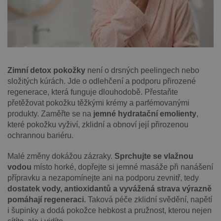
Zimní detox pokožky
není o drsných peelingech nebo
složitých kúrách. Jde o odlehčení a podporu přirozené
regenerace, která funguje dlouhodobě. Přestaňte
přetěžovat pokožku těžkými krémy a parfémovanými
produkty. Zaměřte se na
jemné hydratační emolienty
,
které pokožku vyživí, zklidní a obnoví její přirozenou
ochrannou bariéru.
Malé změny dokážou zázraky.
Sprchujte se vlažnou
vodou
místo horké, dopřejte si jemné masáže při nanášení
přípravku a nezapomínejte ani na podporu zevnitř, tedy
dostatek vody, antioxidantů a vyvážená strava výrazně
pomáhají regeneraci.
Taková péče zklidní svědění, napětí
i šupinky a dodá pokožce hebkost a pružnost, kterou nejen