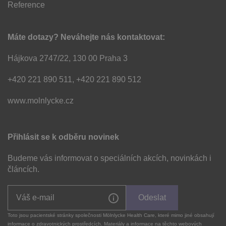
Reference
Máte dotazy? Neváhejte nás kontaktovat:
Hájkova 2747/22, 130 00 Praha 3
+420 221 890 511, +420 221 890 512
www.molnlycke.cz
Přihlásit se k odběru novinek
Budeme vás informovat o speciálních akcích, novinkách i
článcích.
Odeslat
Toto jsou pacientské stránky společnosti Mölnlycke Health Care, které mimo jiné obsahují
informace o zdravotnických prostředcích. Materiály a informace na těchto webových