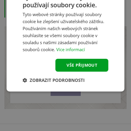
Atopický ekzém
používají soubory cookie.
Lupénka
Tyto webové stránky používají soubory
cookie ke zlepšení uživatelského zážitku.
Používáním našich webových stránek
souhlasíte se všemi soubory cookie v
Akce a novinky na e-mail
souladu s našimi zásadami používání
souborů cookie.
Více informací
Aby vám nic neuniklo.
VŠE PŘIJMOUT
ZOBRAZIT PODROBNOSTI
Odeslat