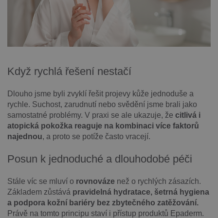
Když rychlá řešení nestačí
Dlouho jsme byli zvyklí řešit projevy kůže jednoduše a
rychle. Suchost, zarudnutí nebo svědění jsme brali jako
samostatné problémy. V praxi se ale ukazuje, že
citlivá i
atopická pokožka reaguje na kombinaci více faktorů
najednou
, a proto se potíže často vracejí.
Posun k jednoduché a dlouhodobé péči
Stále víc se mluví o
rovnováze
než o rychlých zásazích.
Základem zůstává
pravidelná hydratace, šetrná hygiena
a podpora kožní bariéry bez zbytečného zatěžování.
Právě na tomto principu staví i přístup produktů Epaderm.