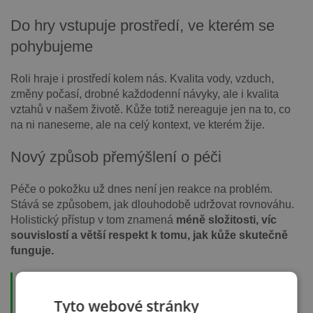
Do hry vstupuje prostředí, ve kterém se
pohybujeme
Roli hraje i prostředí kolem nás. Kvalita vody, vzduch,
změny počasí, drobné každodenní návyky, ale i kvalita
vztahů v našem životě. Kůže totiž nereaguje jen na to, co
na ni naneseme, ale na celý kontext, ve kterém žije.
Nový způsob přemýšlení o péči
Péče o pokožku už dnes není jen reakce na problém.
Stává se způsobem, jak dlouhodobě udržovat rovnováhu.
Holistický přístup v tom znamená
méně složitosti, víc
souvislostí a větší respekt k tomu, jak kůže skutečně
funguje.
Kategorie
Tyto webové stránky