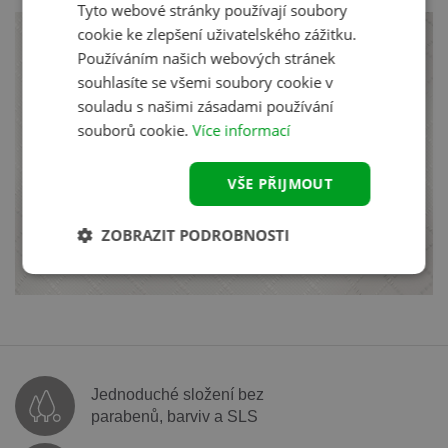
Tyto webové stránky používají soubory
cookie ke zlepšení uživatelského zážitku.
Používáním našich webových stránek
Akce a novinky na e-mail
souhlasíte se všemi soubory cookie v
Aby vám nic neuniklo.
souladu s našimi zásadami používání
souborů cookie.
Více informací
VŠE PŘIJMOUT
Odeslat
ZOBRAZIT PODROBNOSTI
Jednoduché složení bez
parabenů, barviv a SLS