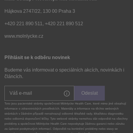
Hájkova 2747/22, 130 00 Praha 3
+420 221 890 511, +420 221 890 512
www.molnlycke.cz
Přihlásit se k odběru novinek
Budeme vás informovat o speciálních akcích, novinkách i
článcích.
Odeslat
Toto jsou pacientské stránky společnosti Mölnlycke Health Care, které mimo jiné obsahují
informace o zdravotnických prostředcích. Materiály a informace na těchto webových
stránkách v žádném případě nenahrazují odborné lékařské rady, lékařskou diagnostiku
nebo odborná doporučení léčby. Tyto webové stránky nemohou dát odpovědi na všechny
problémy a společnost Mölnlycke Health Care neposkytuje žádnou garanci nebo záruku
za úplnost poskytnutých informací. Odpovědi na konkrétní problémy nebo stavy se