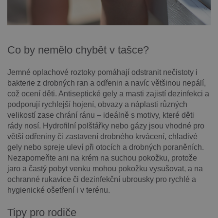
Co by nemělo chybět v tašce?
Jemné oplachové roztoky pomáhají odstranit nečistoty i
bakterie z drobných ran a odřenin a navíc většinou nepálí,
což ocení děti. Antiseptické gely a masti zajistí dezinfekci a
podporují rychlejší hojení, obvazy a náplasti různých
velikostí zase chrání ránu – ideálně s motivy, které děti
rády nosí. Hydrofilní polštářky nebo gázy jsou vhodné pro
větší odřeniny či zastavení drobného krvácení, chladivé
gely nebo spreje uleví při otocích a drobných poraněních.
Nezapomeňte ani na krém na suchou pokožku, protože
jaro a častý pobyt venku mohou pokožku vysušovat, a na
ochranné rukavice či dezinfekční ubrousky pro rychlé a
hygienické ošetření i v terénu.
Tipy pro rodiče