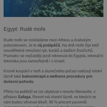
Egypt: Rudé moře
Rudé moře se rozkládáme mezi Afrikou a Arabským
poloostrovem. Je to
ráj potápěčů
. Na dně moře žije totiž
neuvěřitelné množství ryb, korálů a dalších živočichů.
Psoriatici se nejčastěji jezdí rekreovat do Egypta, rekreační
letoviska jsou samozřejmě i v Izraeli.
Kromě koupání v moři a slunečného počasí nabízejí místní
lázně také
balneoterapii a wellness procedury pro
duševní pohodu
.
Přímo na pobřeží se lze ubytovat v resortu Menaville, v
přístavu
Safaga
. Resort má vlastní lázně, ve kterých se
vám budou věnovat lékaři. 90 % procent pacientů