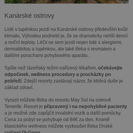
Kanárské ostrovy
Lidé s lupénkou jezdí na Kanárské ostrovy především kvůli
klimatu. Výhodou podnebí je, že se dramaticky neliší denní
a noční teploty. Léčit se sem jezdí nejen lidé s alergiemi,
dermatitidou a lupénkou, ale také třeba s revmatem a
dalšími poruchami pohybového aparátu.
Spíše než lázeňský režim nařízený lékařem,
očekávejte
odpočinek, wellness procedury a procházky po
pobřeží
. Zdejší resorty zastávají názor, že klidná duše je
základ zdraví.
Vyrazit můžete třeba do resortu May Sol na ostrově
Tenerife. Resort je
připravený i na nepohyblivé pacienty
a je možné zde zapůjčit invalidní vozík a další pomůcky.
Cena za pobyt se pohybuje od 84€ za den. Kromě
klasického wellness můžete vyzkoušet třeba čínské
cvičení Qi-Gong
.