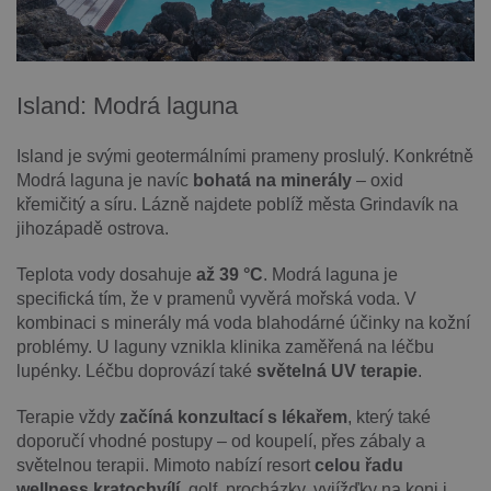
Island: Modrá laguna
Island je svými geotermálními prameny proslulý. Konkrétně
Modrá laguna je navíc
bohatá na minerály
– oxid
křemičitý a síru. Lázně najdete poblíž města Grindavík na
jihozápadě ostrova.
Teplota vody dosahuje
až 39 °C
. Modrá laguna je
specifická tím, že v pramenů vyvěrá mořská voda. V
kombinaci s minerály má voda blahodárné účinky na kožní
problémy. U laguny vznikla klinika zaměřená na léčbu
lupénky. Léčbu doprovází také
světelná UV terapie
.
Terapie vždy
začíná konzultací s lékařem
, který také
doporučí vhodné postupy – od koupelí, přes zábaly a
světelnou terapii. Mimoto nabízí resort
celou řadu
wellness kratochvílí
, golf, procházky, vyjížďky na koni i