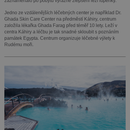
zaznamenalo po pobytu výrazné zlepšení lézí lupénky.
Jedno ze vzdálenějších léčebných center je například Dr.
Ghada Skin Care Center na předměstí Káhiry, centrum
založila lékařka Ghada Farag před téměř 10 lety. Leží v
centra Káhiry a léčbu je tak snadné skloubit s poznáním
památek Egypta. Centrum organizuje léčebné výlety k
Rudému moři.