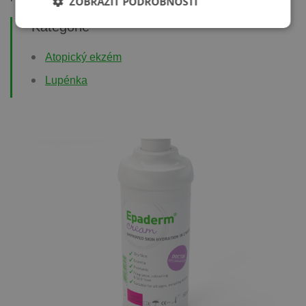
ZOBRAZIT PODROBNOSTI
Kategorie
Atopický ekzém
Lupénka