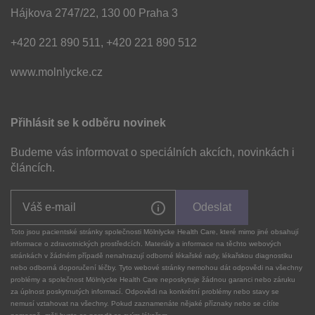
Hájkova 2747/22, 130 00 Praha 3
+420 221 890 511, +420 221 890 512
www.molnlycke.cz
Přihlásit se k odběru novinek
Budeme vás informovat o speciálních akcích, novinkách i
článcích.
Odeslat
Toto jsou pacientské stránky společnosti Mölnlycke Health Care, které mimo jiné obsahují
informace o zdravotnických prostředcích. Materiály a informace na těchto webových
stránkách v žádném případě nenahrazují odborné lékařské rady, lékařskou diagnostiku
nebo odborná doporučení léčby. Tyto webové stránky nemohou dát odpovědi na všechny
problémy a společnost Mölnlycke Health Care neposkytuje žádnou garanci nebo záruku
za úplnost poskytnutých informací. Odpovědi na konkrétní problémy nebo stavy se
nemusí vztahovat na všechny. Pokud zaznamenáte nějaké příznaky nebo se cítíte