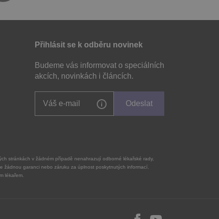
Přihlásit se k odběru novinek
Budeme vás informovat o speciálních
akcích, novinkách i článcích.
Odeslat
ových stránkách v žádném případě nenahrazují odborné lékařské rady,
e žádnou garanci nebo záruku za úplnost poskytnutých informací.
m lékařem.