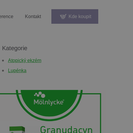
erence
Kontakt
Kde koupit
Kategorie
Atopický ekzém
Lupénka