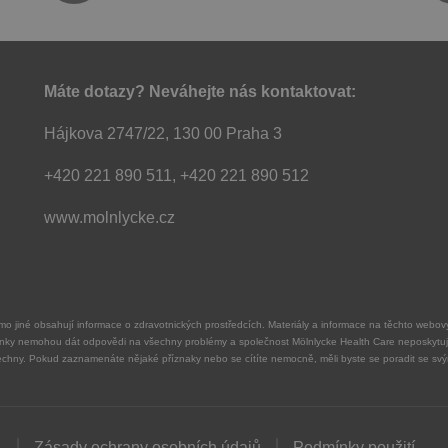
Máte dotazy? Neváhejte nás kontaktovat:
Hájkova 2747/22, 130 00 Praha 3
+420 221 890 511, +420 221 890 512
www.molnlycke.cz
mimo jiné obsahují informace o zdravotnických prostředcích. Materiály a informace na těchto web
ánky nemohou dát odpovědi na všechny problémy a společnost Mölnlycke Health Care neposkytuj
chny. Pokud zaznamenáte nějaké příznaky nebo se cítíte nemocně, měli byste se poradit se svý
.
Zásady ochrany osobních údajů
Podmínky použití