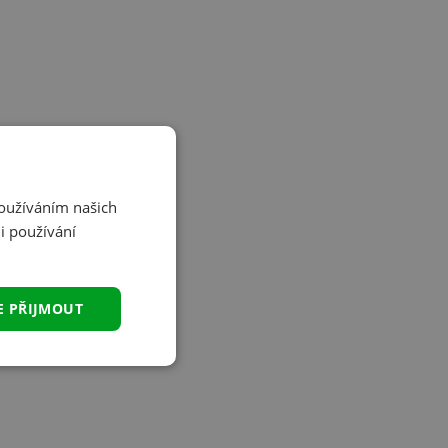
Používáním našich
i používání
E PŘIJMOUT