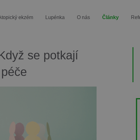
Atopický ekzém
Lupénka
O nás
Články
Ref
 Když se potkají
í péče