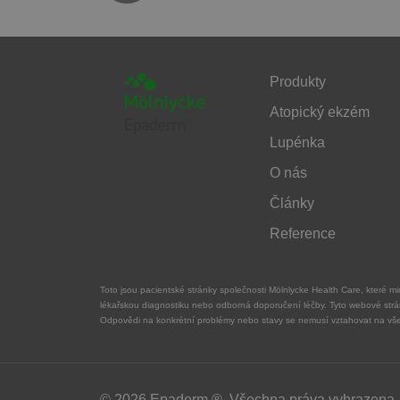
Produkty
Atopický ekzém
Lupénka
O nás
Články
Reference
Toto jsou pacientské stránky společnosti Mölnlycke Health Care, které 
lékařskou diagnostiku nebo odborná doporučení léčby. Tyto webové str
Odpovědi na konkrétní problémy nebo stavy se nemusí vztahovat na vše
© 2026 Epaderm ®. Všechna práva vyhrazena