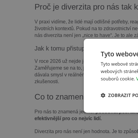
Proč je diverzita pro nás tak 
V praxi vidíme, že lidé mají odlišné potřeby, re
životních kontextů. Pokud na to zdravotnictví ne
nás diverzita není jen „nice to have“. Je to ale 
Jak k tomu přistupujeme v roce 2026
Tyto webové
V roce 2026 už nejde jen o to o diverzitě mluvit. 
Tyto webové strán
Zaměřujeme se na to, jak lépe porozumět pacien
webových stránek
dávala smysl v reálném prostředí, a jak vytvářet
souborů cookie.
zkušenosti.
ZOBRAZIT P
Co to znamená v praxi
Pro nás to znamená jediné:
posouvat péči tak,
efektivnější pro co nejvíc lidí.
Diverzita pro nás není jen hodnota. Je to způsob,