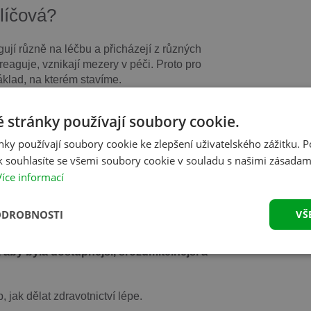
klíčová?
agují různě na léčbu a přicházejí z různých
reaguje, vznikají mezery v péči. Proto pro
základ, na kterém stavíme.
 stránky používají soubory cookie.
Jde o to ji žít v každodenní praxi.
ky používají soubory cookie ke zlepšení uživatelského zážitku. 
tům, jak nastavovat naše řešení tak, aby
 souhlasíte se všemi soubory cookie v souladu s našimi zásadam
 týmy, které přinášejí různé pohledy i
Více informací
ODROBNOSTI
VŠ
 aby byla dostupnější, srozumitelnější a
 jak dělat zdravotnictví lépe.