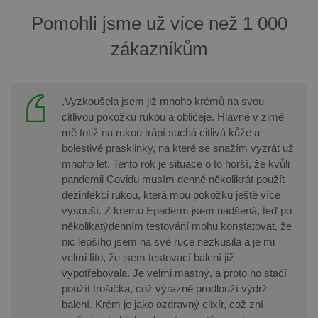
Pomohli jsme už více než 1 000
zákazníkům
,Vyzkoušela jsem již mnoho krémů na svou
citlivou pokožku rukou a obličeje. Hlavně v zimě
mě totiž na rukou trápí suchá citlivá kůže a
bolestivé prasklinky, na které se snažím vyzrát už
mnoho let. Tento rok je situace o to horší, že kvůli
pandemii Covidu musím denně několikrát použít
dezinfekci rukou, která mou pokožku ještě více
vysouší. Z krému Epaderm jsem nadšená, teď po
několikatýdenním testování mohu konstatovat, že
nic lepšího jsem na své ruce nezkusila a je mi
velmi líto, že jsem testovací balení již
vypotřebovala. Je velmi mastný, a proto ho stačí
použít trošička, což výrazně prodlouží výdrž
balení. Krém je jako ozdravný elixír, což zní