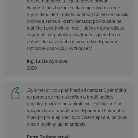
možná nabubřele, ale je to prostě pravda.
Naprosto ho zbožňuje celá moje rodina včetně
mých dvou dětí - mladší dcerka (1,5 let) se naučila
dokonce sama si krém namazat po koupání na
tvářičky i pod kolínka, kde ji občas trápila ložiska
ekzematické pokožky. Vyzkoušela jsem ho na
obličej i tělo a za sebe i svou rodinu Epaderm
rozhodně doporučuji vyzkoušet.‘
Ing. Lucie Synkova
2020
,Syn měl citlivou pleť hned od narození, pár týdnů
po porodu se mu na tvářích a bradě udělaly
pupínky, na které nezabíralo nic. Začali jsme po
koupání tváře mazat mastí Epaderm Ointment a
hned po první aplikaci bylo vidět zlepšení, po dvou
dnech pupínky úplně zmizely.‘
Petra Rothmeierová